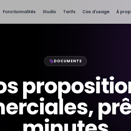
Fonctionnalités
Studio
Tarifs
Cas d'usage
À pro
DOCUMENTS
os propositio
rciales, prê
minutes