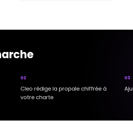
arche
0
2
0
3
Cleo rédige la propale chiffrée à
Aju
votre charte