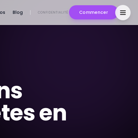
pos
Blog
Commencer
CONFIDENTIALITÉ
ns
tes en