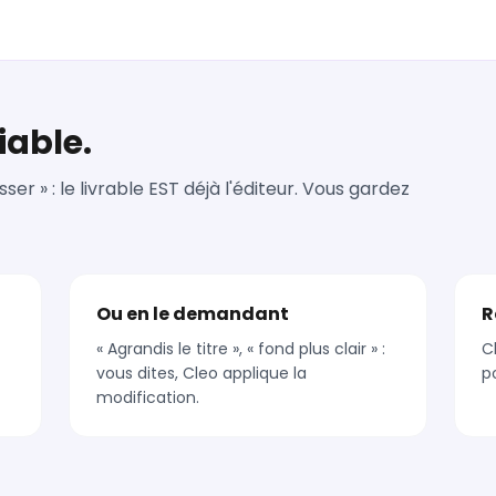
iable.
ser » : le livrable EST déjà l'éditeur. Vous gardez
Ou en le demandant
R
« Agrandis le titre », « fond plus clair » :
C
vous dites, Cleo applique la
p
modification.