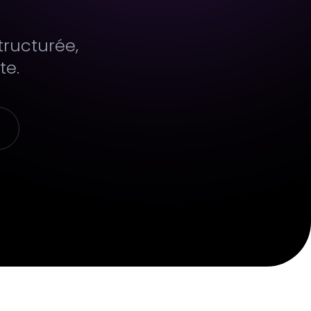
tructurée,
te.