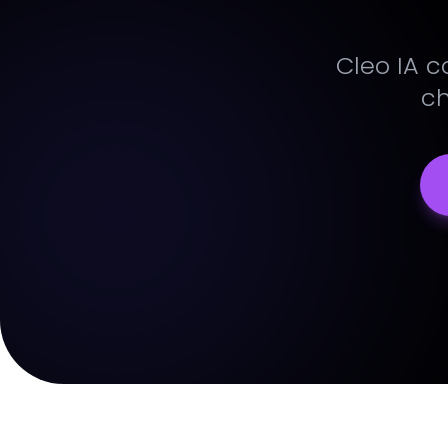
Cleo IA c
ch