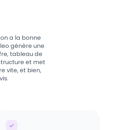
 on a la bonne
Cleo génère une
fre, tableau de
structure et met
 vite, et bien,
is.