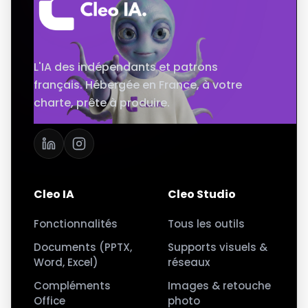
L'IA des indépendants et patrons
français. Hébergée en France, à votre
charte, prête à produire.
Cleo IA
Cleo Studio
Fonctionnalités
Tous les outils
Documents (PPTX,
Supports visuels &
Word, Excel)
réseaux
Compléments
Images & retouche
Office
photo