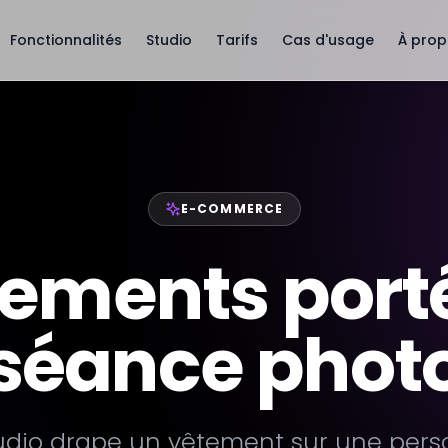
Fonctionnalités
Studio
Tarifs
Cas d'usage
À pro
E-COMMERCE
ements port
séance phot
udio drape un vêtement sur une per