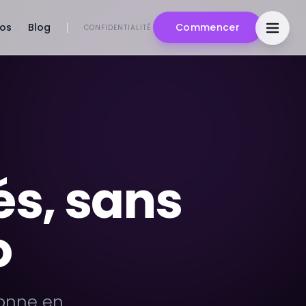
pos
Blog
Commencer
CONFIDENTIALITÉ
és, sans
o
sonne en