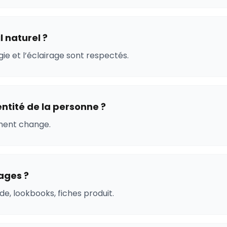
l naturel ?
ie et l’éclairage sont respectés.
entité de la personne ?
ement change.
ages ?
e, lookbooks, fiches produit.