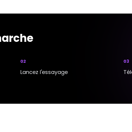
arche
0
2
0
3
Lancez l'essayage
Tél