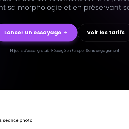
t sa morphologie et en préservant so
Lancer un essayage
Voir les tarifs
14 jours d'essai gratuit · Hébergé en Europe · Sans engagement
ns séance photo