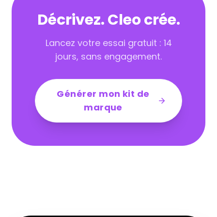
Décrivez. Cleo crée.
Lancez votre essai gratuit : 14
jours, sans engagement.
Générer mon kit de
marque