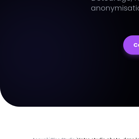
anonymisatio
C